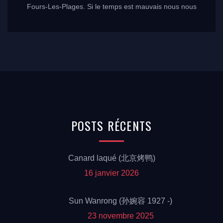
Fours-Les-Plages. Si le temps est mauvais nous nous
retrouvons à l’école Condorcet 197 impasse des lilas
83140 Six-Fours-Les-Plages. Des éventails sont en
vente dans notre association au prix de 15 euros.
POSTS
RÉCENTS
Canard laqué (北京烤鸭)
16 janvier 2026
Sun Wanrong (孙婉容 1927 -)
23 novembre 2025