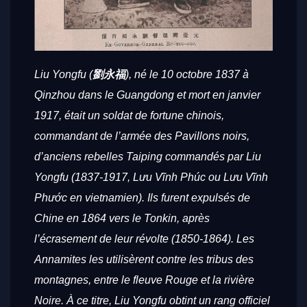
Liu Yongfu (
劉永福
), né le 10 octobre 1837 à
Qinzhou dans le Guangdong et mort en janvier
1917, était un soldat de fortune chinois,
commandant de l’armée des Pavillons noirs,
d’anciens rebelles Taiping commandés par Liu
Yongfu (1837-1917, Lưu Vĩnh Phúc ou Lưu Vĩnh
Phước en vietnamien). Ils furent expulsés de
Chine en 1864 vers le Tonkin, après
l’écrasement de leur révolte (1850-1864). Les
Annamites les utilisèrent contre les tribus des
montagnes, entre le fleuve Rouge et la rivière
Noire. À ce titre, Liu Yongfu obtint un rang officiel