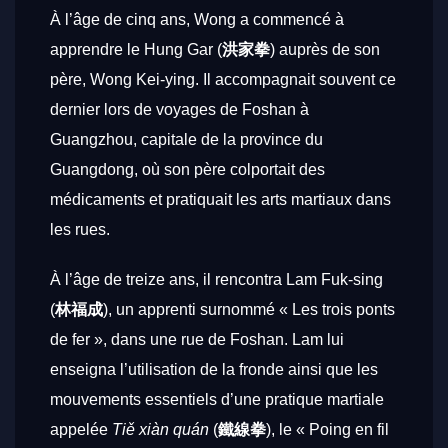
À l’âge de cinq ans, Wong a commencé à
apprendre le Hung Gar (
洪家拳
) auprès de son
père, Wong Kei-ying. Il accompagnait souvent ce
dernier lors de voyages de Foshan à
Guangzhou, capitale de la province du
Guangdong, où son père colportait des
médicaments et pratiquait les arts martiaux dans
les rues.
À l’âge de treize ans, il rencontra Lam Fuk-sing
(
林福成
), un apprenti surnommé « Les trois ponts
de fer », dans une rue de Foshan. Lam lui
enseigna l’utilisation de la fronde ainsi que les
mouvements essentiels d’une pratique martiale
appelée
Tiě xiàn quán
(
鐵線拳
), le « Poing en fil