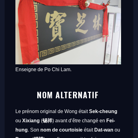
Enseigne de Po Chi Lam.
NOM ALTERNATIF
Le prénom original de Wong était
Sek-cheung
ou
Xixiang
(
锡祥
) avant d’être changé en
Fei-
hung
. Son
nom de courtoisie
était
Dat-wan
ou