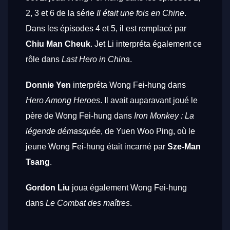
2, 3 et 6 de la série
Il était une fois en Chine
.
Dans les épisodes 4 et 5, il est remplacé par
Chiu Man Cheuk
. Jet Li interpréta également ce
rôle dans
Last Hero in China
.
Donnie Yen
interpréta Wong Fei-hung dans
Hero Among Heroes
. Il avait auparavant joué le
père de Wong Fei-hung dans
Iron Monkey : La
légende démasquée
, de Yuen Woo Ping, où le
jeune Wong Fei-hung était incarné par
Sze-Man
Tsang
.
Gordon Liu
joua également Wong Fei-hung
dans
Le Combat des maîtres
.