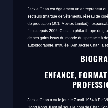
Jackie
Chan
est
également
un
entrepreneur
qu
secteurs
(marque
de
vêtements,
réseau
de
cin
de
production
(JCE
Movies
Limited),
responsa
films
depuis
2005.
C’est
un
philanthrope
de
gr
de
ses
gains
issus
du
monde
du
spectacle
à
d
autobiographie,
intitulée
I
Am
Jackie
Chan,
a
é
BIOGRA
ENFANCE, FORMAT
PROFESSI
Jackie
Chan
a
vu
le
jour
le
7
avril
1954
à
Pic
Vi
Hong
Kong.
Il
est
né
sous
le
nom
de
Chan
Kon