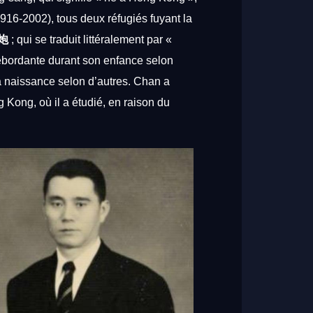
1916-2002),
tous
deux
réfugiés
fuyant
la
炮
;
qui
se
traduit
littéralement
par
«
ébordante
durant
son
enfance
selon
a
naissance
selon
d’autres.
Chan
a
g
Kong,
où
il
a
étudié,
en
raison
du