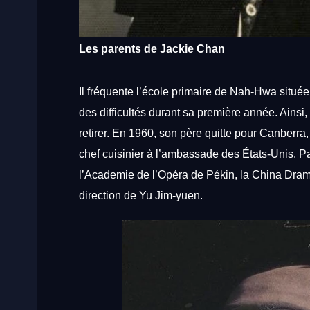
Les parents de Jackie Chan
Il
fréquente
l’école
primaire
de
Nah-Hwa
situé
des
difficultés
durant
sa
première
année.
Ainsi,
retirer.
En
1960,
son
père
quitte
pour
Canberra
chef
cuisinier
à
l’ambassade
des
États-Unis.
P
l’Academie
de
l’Opéra
de
Pékin,
la
China
Dra
direction
de
Yu
Jim-yuen.