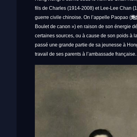
fils
de
Charles
(1914-2008)
et
Lee-Lee
Chan
(
guerre
civile
chinoise.
On
l’appelle
Paopao
(
炮
Boulet
de
canon
»)
en
raison
de
son
énergie
d
certaines
sources,
ou
à
cause
de
son
poids
à
l
passé
une
grande
partie
de
sa
jeunesse
à
Hon
travail
de
ses
parents
à
l’ambassade
française.