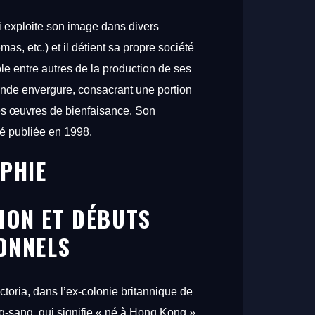
i
exploite
son
image
dans
divers
émas,
etc.)
et
il
détient
sa
propre
société
ble
entre
autres
de
la
production
de
ses
ande
envergure,
consacrant
une
portion
es
œuvres
de
bienfaisance.
Son
té
publiée
en
1998.
PHIE
ION ET DÉBUTS
ONNELS
ctoria,
dans
l’ex-colonie
britannique
de
g-sang,
qui
signifie
«
né
à
Hong
Kong
»,