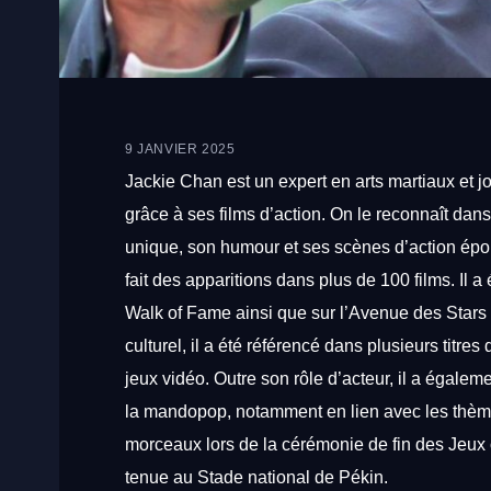
9 JANVIER 2025
Jackie
Chan
est
un
expert
en
arts
martiaux
et
j
grâce
à
ses
films
d’action.
On
le
reconnaît
dan
unique,
son
humour
et
ses
scènes
d’action
épo
fait
des
apparitions
dans
plus
de
100
films.
Il
a
Walk
of
Fame
ainsi
que
sur
l’Avenue
des
Stars
culturel,
il
a
été
référencé
dans
plusieurs
titres
jeux
vidéo.
Outre
son
rôle
d’acteur,
il
a
égalem
la
mandopop,
notamment
en
lien
avec
les
thè
morceaux
lors
de
la
cérémonie
de
fin
des
Jeux
tenue
au
Stade
national
de
Pékin.