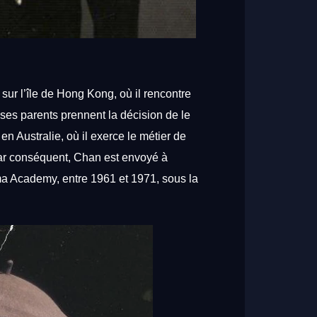
e
sur
l’île
de
Hong
Kong,
où
il
rencontre
ses
parents
prennent
la
décision
de
le
,
en
Australie,
où
il
exerce
le
métier
de
ar
conséquent,
Chan
est
envoyé
à
ma
Academy,
entre
1961
et
1971,
sous
la