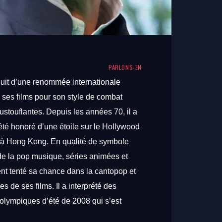
PARLONS-EN
ouit
d’une
renommée
internationale
s
ses
films
pour
son
style
de
combat
ustouflantes.
Depuis
les
années
70,
il
a
été
honoré
d’une
étoile
sur
le
Hollywood
à
Hong
Kong.
En
qualité
de
symbole
de
la
pop
musique,
séries
animées
et
ent
tenté
sa
chance
dans
la
cantopop
et
mes
de
ses
films.
Il
a
interprété
des
olympiques
d’été
de
2008
qui
s’est