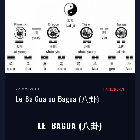
PARLONS-EN
23 MAI 2019
Le Ba Gua ou Bagua (八卦)
LE BAGUA (
八卦)