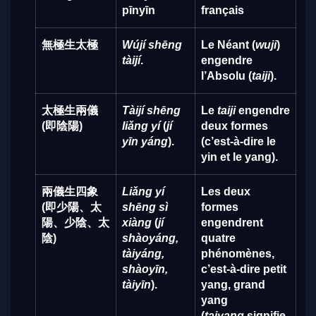
pīnyīn
français
無極生太極
Wújí shēng
Le Néant (
wuji
)
tàijí
.
engendre
l’Absolu (
taiji
).
太極生兩儀
Tàijí shēng
Le
taiji
engendre
(即陰陽)
liǎng yí
(
jí
deux formes
yīn yáng
).
(c’est-à-dire le
yin et le yang).
兩儀生四象
Liǎng yí
Les deux
(即少陽、太
shēng sì
formes
陽、少陰、太
xiàng
(
jí
engendrent
陰)
shàoyáng,
quatre
tàiyáng,
phénomènes,
shàoyīn,
c’est-à-dire petit
tàiyīn
).
yang, grand
yang
(
taiyang
signifie