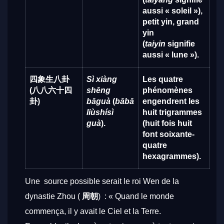
aussi « soleil »),
petit yin, grand
yin
(
taiyin
signifie
aussi « lune »).
四象生八卦
Sì xiàng
Les quatre
(八八六十四
shēng
phénomènes
卦)
bāguà
(
bābā
engendrent les
liùshísì
huit trigrammes
guà
).
(huit fois huit
font soixante-
quatre
hexagrammes).
Une source possible serait le roi Wen de la
dynastie Zhou (
周朝
) :
« Quand le monde
commença, il y avait le Ciel et la Terre.