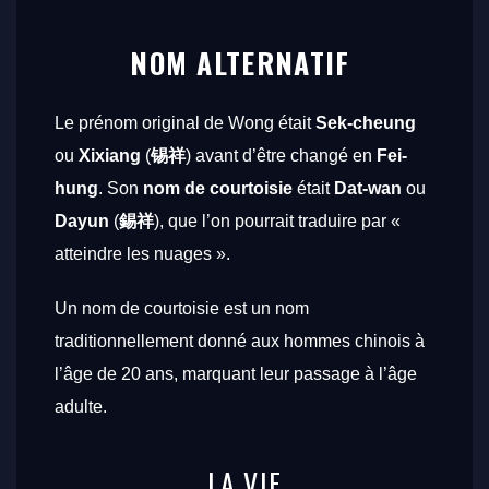
NOM ALTERNATIF
Le prénom original de Wong était
Sek-cheung
ou
Xixiang
(
锡祥
) avant d’être changé en
Fei-
hung
. Son
nom de courtoisie
était
Dat-wan
ou
Dayun
(
錫祥
), que l’on pourrait traduire par «
atteindre les nuages ».
Un nom de courtoisie est un nom
traditionnellement donné aux hommes chinois à
l’âge de 20 ans, marquant leur passage à l’âge
adulte.
LA VIE