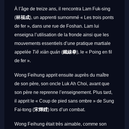
À l’âge de treize ans, il rencontra Lam Fuk-sing
(
林福成
), un apprenti surnommé « Les trois ponts
de fer », dans une rue de Foshan. Lam lui
enseigna l’utilisation de la fronde ainsi que les
mouvements essentiels d’une pratique martiale
appelée
Tiě xiàn quán
(
鐵線拳
), le « Poing en fil
de fer ».
Wong Feihung apprit ensuite auprès du maître
de son père, son oncle Luk Ah Choi, avant que
son père ne reprenne l’enseignement. Plus tard,
il apprit le « Coup de pied sans ombre » de Sung
Fai-tong (
宋輝鏜
) lors d’un combat.
Wong Feihung était très aimable, comme son